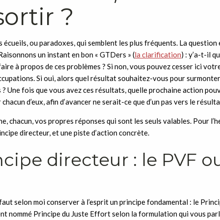
sortir ?
is écueils, ou paradoxes, qui semblent les plus fréquents. La question 
 Raisonnons un instant en bon « GTDers » (
la clarification
) : y’a-t-il
aire à propos de ces problèmes ? Si non, vous pouvez cesser ici votre
cupations. Si oui, alors quel résultat souhaitez-vous pour surmonte
 ? Une fois que vous avez ces résultats, quelle prochaine action po
chacun d’eux, afin d’avancer ne serait-ce que d’un pas vers le résulta
e, chacun, vos propres réponses qui sont les seuls valables. Pour l’h
ncipe directeur, et une piste d’action concrète.
ncipe directeur : le PVF ou
l faut selon moi conserver à l’esprit un principe fondamental : le Princ
t nommé Principe du Juste Effort selon la formulation qui vous parl