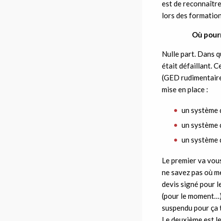
est de reconnaître 
lors des formation.
Où pourr
Nulle part. Dans q
était défaillant. 
(GED rudimentaire,
mise en place :
un système d
un système d
un système d
Le premier va vous
ne savez pas où me
devis signé pour l
(pour le moment…) 
suspendu pour ça 
Le deuxième est le 