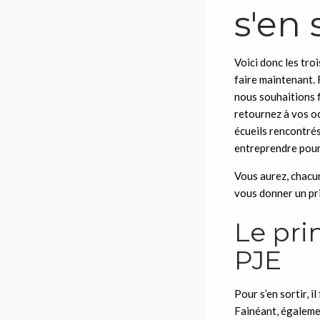
s'en 
Voici donc les tro
faire maintenant.
nous souhaitions f
retournez à vos oc
écueils rencontrés
entreprendre pour 
Vous aurez, chacun
vous donner un pri
Le pri
PJE
Pour s’en sortir, i
Fainéant, égalemen