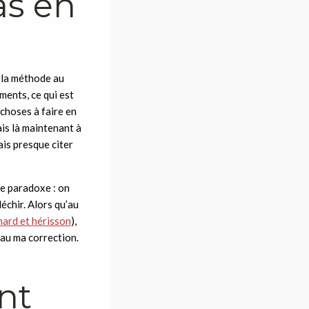
as en
e la méthode au
ments, ce qui est
 choses à faire en
ais là maintenant à
rais presque citer
me paradoxe : on
échir. Alors qu’au
nard et hérisson
),
veau ma correction.
nt