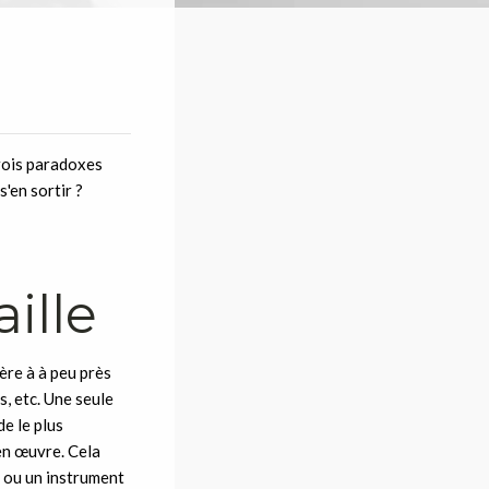
trois paradoxes
'en sortir ?
aille
ère à à peu près
s, etc. Une seule
e le plus
en œuvre. Cela
 ou un instrument