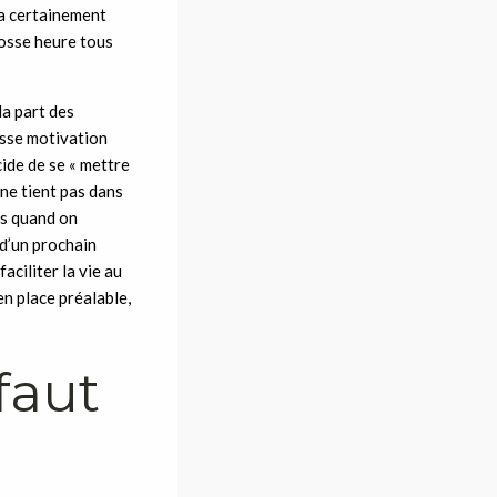
 a certainement
rosse heure tous
la part des
osse motivation
ide de se « mettre
 ne tient pas dans
rs quand on
 d’un prochain
aciliter la vie au
en place préalable,
faut