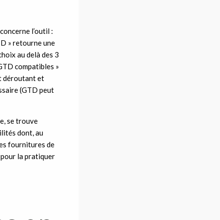
ncerne l’outil :
GTD » retourne une
choix au delà des 3
« GTD compatibles »
st déroutant et
essaire (GTD peut
e, se trouve
lités dont, au
les fournitures de
 pour la pratiquer