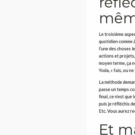
réflé
mêm
Le troisième aspec
quotidien comme à 
l’une des choses le
actions et projets,
moyen terme, ça ne s
Yoda, « fais, ou ne 
La méthode demand
passe un temps con
final, ce n’est que 
puis je réfléchis d
Etc. Vous aurez r
Et m