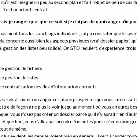
qu’il est relégué un peu au second plan et fait l’objet de peu de cas d
 Il est pourtant central.
ais-je ranger quoi que ce soit si je n’ai pas de quoi ranger n’impor
uasiment tous les coachings individuels, j’ai pu constater que le sy
Cela concerne aussi bien les aspects physiques (vrai dossier papier) q
 gestion des listes peu solide). Or GTD requiert, d’expérience, trois 
e gestion de fichiers
e gestion de listes
e centralisation des flux d’information entrants
 servir à savoir où ranger ce satané prospectus qui vous intéresse 
ttre de façon à ne plus le voir jusqu’au moment où vous en aurez bes
equel vous n’osez pas créer un dossier parce qu’il n’y aurait rien d’au
et que bon, vous n’allez pas prendre 5 minutes pour créer un bon gr
tout de même.
plus évident, les gens le voient bien en général. Il sert à ranger toute