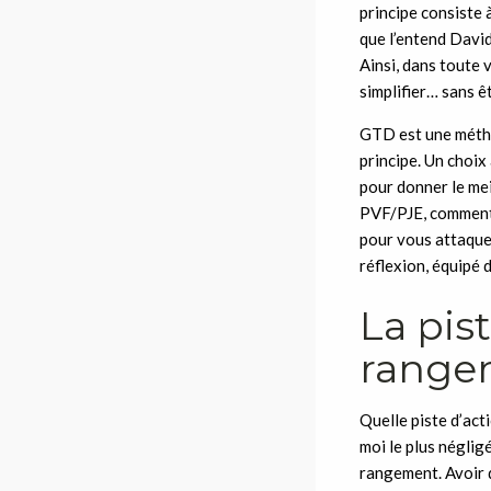
principe consiste 
que l’entend David
Ainsi, dans toute v
simplifier… sans êt
GTD est une méthod
principe. Un choix 
pour donner le mei
PVF/PJE, comment 
pour vous attaque
réflexion, équipé d
La pist
range
Quelle piste d’act
moi le plus néglig
rangement. Avoir 