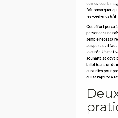
de musique. L’imag
fait remarquer qu’
les weekends (s’il 
Cet effort perçu à
personnes une rais
semble nécessaire,
au sport ». : il fa
la durée. Un motiv
souhaite se dévelop
billet (dans un de 
quotidien pour pas
qui se rajoute à l’e
Deux
prati