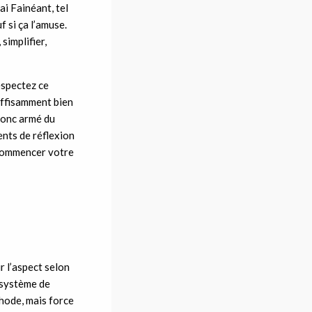
ai Fainéant, tel
f si ça l’amuse.
simplifier,
espectez ce
suffisamment bien
 donc armé du
nts de réflexion
 commencer votre
r l’aspect selon
e système de
hode, mais force