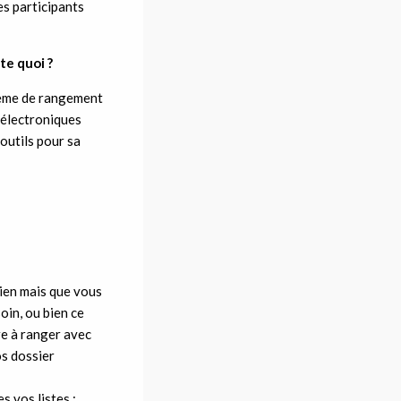
es participants
te quoi ?
stème de rangement
u’électroniques
outils pour sa
bien mais que vous
oin, ou bien ce
tre à ranger avec
os dossier
s vos listes :