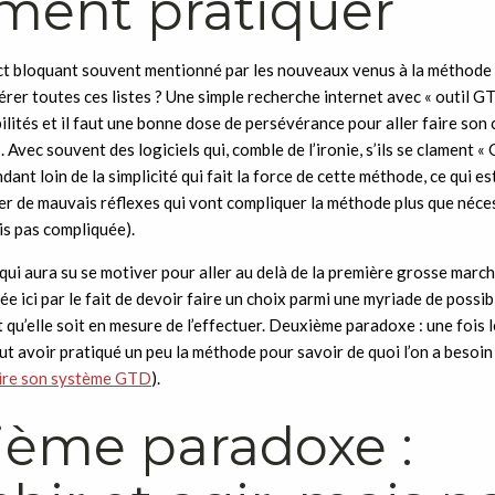
ent pratiquer
t bloquant souvent mentionné par les nouveaux venus à la méthode co
érer toutes ces listes ? Une simple recherche internet avec « outil 
ilités et il faut une bonne dose de persévérance pour aller faire son 
. Avec souvent des logiciels qui, comble de l’ironie, s’ils se clament 
dant loin de la simplicité qui fait la force de cette méthode, ce qui e
éer de mauvais réflexes qui vont compliquer la méthode plus que néc
is pas compliquée).
 qui aura su se motiver pour aller au delà de la première grosse march
 ici par le fait de devoir faire un choix parmi une myriade de possibi
 dit qu’elle soit en mesure de l’effectuer. Deuxième paradoxe : une fois 
faut avoir pratiqué un peu la méthode pour savoir de quoi l’on a besoin
ire son système GTD
).
sième paradoxe :