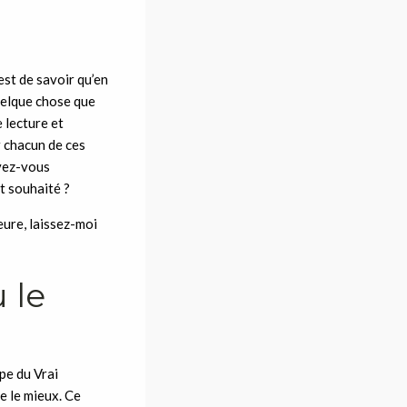
est de savoir qu’en
 quelque chose que
 lecture et
r chacun de ces
uvez-vous
t souhaité ?
eure, laissez-moi
 le
ipe du Vrai
e le mieux. Ce