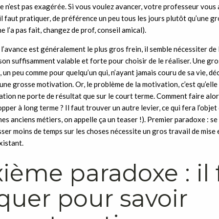
e n’est pas exagérée. Si vous voulez avancer, votre professeur vous
il faut pratiquer, de préférence un peu tous les jours plutôt qu’une g
ne l’a pas fait, changez de prof, conseil amical).
 l’avance est généralement le plus gros frein, il semble nécessiter de 
on suffisamment valable et forte pour choisir de le réaliser. Une gr
 un peu comme pour quelqu’un qui, n’ayant jamais couru de sa vie, déc
ut une grosse motivation. Or, le problème de la motivation, c’est qu’elle
ation ne porte de résultat que sur le court terme. Comment faire alo
per à long terme ? Il faut trouver un autre levier, ce qui fera l’objet
mes anciens métiers, on appelle ça un teaser !). Premier paradoxe : se f
ser moins de temps sur les choses nécessite un gros travail de mise 
xistant.
ième paradoxe : il 
quer pour savoir