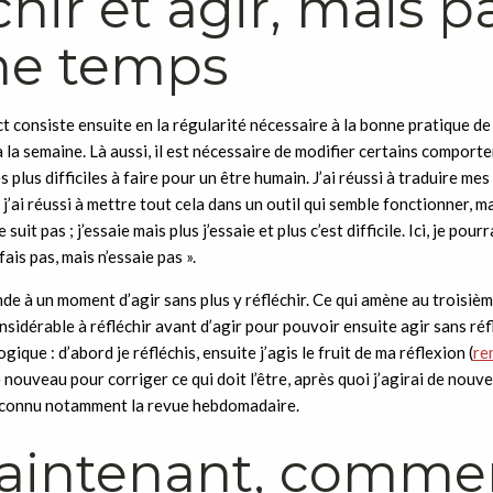
chir et agir, mais p
e temps
t consiste ensuite en la régularité nécessaire à la bonne pratique d
la semaine. Là aussi, il est nécessaire de modifier certains comporte
s plus difficiles à faire pour un être humain. J’ai réussi à traduire mes
 j’ai réussi à mettre tout cela dans un outil qui semble fonctionner, m
uit pas ; j’essaie mais plus j’essaie et plus c’est difficile. Ici, je pour
fais pas, mais n’essaie pas ».
e à un moment d’agir sans plus y réfléchir. Ce qui amène au troisiè
sidérable à réfléchir avant d’agir pour pouvoir ensuite agir sans réfl
logique : d’abord je réfléchis, ensuite j’agis le fruit de ma réflexion (
re
e nouveau pour corriger ce qui doit l’être, après quoi j’agirai de nou
econnu notamment la revue hebdomadaire.
aintenant, comme